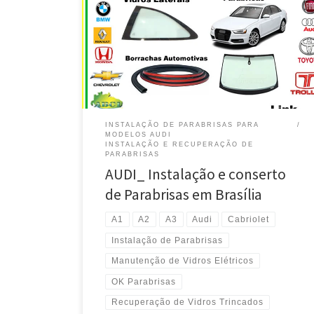
Parabrisas e Vidros Laterais para Modelos Audi –
Taguatinga / DF AUDI A1, A2 e A3 , Instalação e
Recuperação de Parabrisas – Taguatinga / DF AUDI A1,
A2 e A3 , Conserto de Parabrisas Trincados –
Taguatinga / DF AUDI A1, A2 […]
INSTALAÇÃO DE PARABRISAS PARA
MODELOS AUDI
INSTALAÇÃO E RECUPERAÇÃO DE
PARABRISAS
AUDI_ Instalação e conserto
de Parabrisas em Brasília
A1
A2
A3
Audi
Cabriolet
Instalação de Parabrisas
Manutenção de Vidros Elétricos
OK Parabrisas
Recuperação de Vidros Trincados