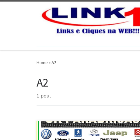
Skip to content
Home
»
A2
A2
1 post
OK Parabrisas , Instalação e Recuperação de