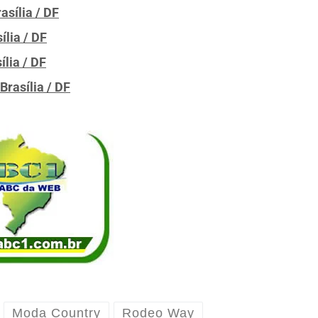
asília / DF
ília / DF
lia / DF
Brasília / DF
Moda Country
Rodeo Way