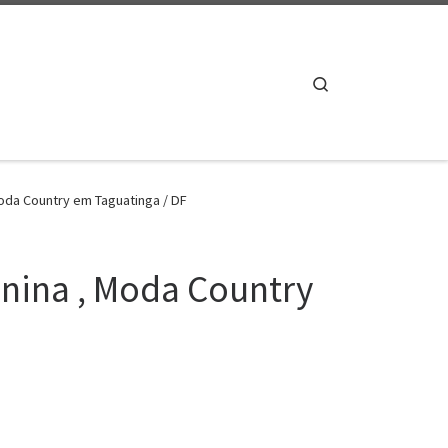
Search
 Moda Country em Taguatinga / DF
minina , Moda Country