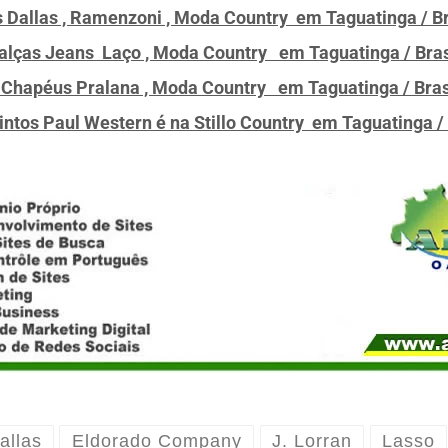
s Dallas , Ramenzoni , Moda Country em Taguatinga / Br
 Calças Jeans Laço , Moda Country em Taguatinga / Bras
, Chapéus Pralana , Moda Country em Taguatinga / Brasí
intos Paul Western é na Stillo Country em Taguatinga / 
allas
Eldorado Company
J. Lorran
Lasso