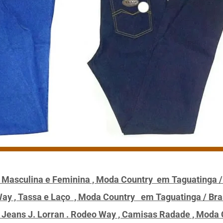
, Masculina e Feminina , Moda Country em Taguatinga / 
Way , Tassa e Laço , Moda Country em Taguatinga / Bras
eans J. Lorran . Rodeo Way , Camisas Radade , Moda Co