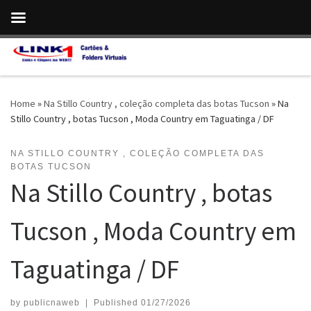
Skip to content
Home
»
Na Stillo Country , coleção completa das botas Tucson
»
Na
Stillo Country , botas Tucson , Moda Country em Taguatinga / DF
NA STILLO COUNTRY , COLEÇÃO COMPLETA DAS
BOTAS TUCSON
Na Stillo Country , botas
Tucson , Moda Country em
Taguatinga / DF
by
publicnaweb
|
Published
01/27/2026