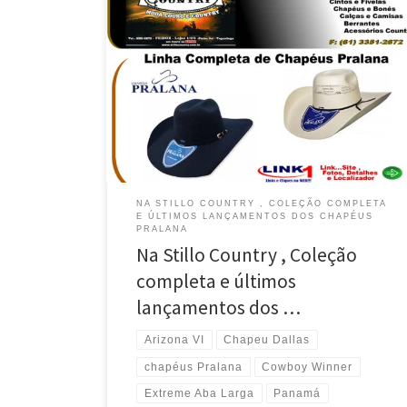
Na Stillo Country, Coleção Completa dos Chapeus
Pralana em Taguatinga / Brasília / DF Linha Completa
dos Chapeus Pralana Extreme Aba Larga em
Taguatinga / Brasília / DF Últimos Lançamentos dos
Chapeus Pralana Extreme Panamá em Taguatinga /
Brasília / DF Coleção Completa dos Chapeus Pralana
Cowboy Winner , Moda […]
NA STILLO COUNTRY , COLEÇÃO COMPLETA
E ÚLTIMOS LANÇAMENTOS DOS CHAPÉUS
PRALANA
Na Stillo Country , Coleção
completa e últimos
lançamentos dos …
Arizona VI
Chapeu Dallas
chapéus Pralana
Cowboy Winner
Extreme Aba Larga
Panamá