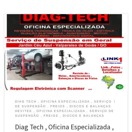
Na Diag Tech , Centro Automotivo , Serviço de Suspensão , Freios
, Discos e Balanças em Valparaíso Revisão da Suspensão com
Regulagem das Lonas e Discos de Freios Valparaíso de Goiás / GO
Alinhamento e Balanceamento de Rodas é na Diag Tech , em
Valparaíso de Goiás / GO […]
DIAG TECH , OFICINA ESPECIALIZADA , SERVIÇO
DE SUSPENSÃO , FREIOS , DISCOS E BALANÇAS
HEVITEK , OFICINA ESPECIALIZADA , SERVIÇO DE
SUSPENSÃO , FREIOS , DISCOS E BALANÇAS
Diag Tech , Oficina Especializada ,