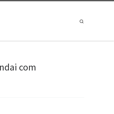
Search
undai com