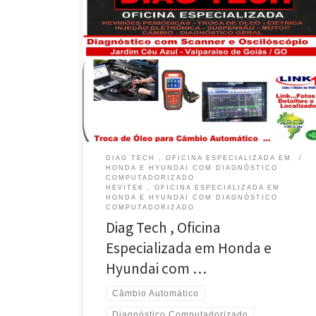
Na Diag Tech , Oficina Especializada em Honda e
Hyundai , Diagnóstico com Scanner e Osciloscópio
Diagnóstico Computadorizado com Scanner e
Osciloscópio, Diag Tech em Valparaíso de Goiás/ GO
Regulagem da Injeção Eletrônica , Limpesa de Bicos e
TBI , na Diag Tech, em Valparaíso de Goiás / GO
Revisão […]
DIAG TECH , OFICINA ESPECIALIZADA EM
HONDA E HYUNDAI COM DIAGNÓSTICO
COMPUTADORIZADO
HEVITEK , OFICINA ESPECIALIZADA EM
HONDA E HYUNDAI COM DIAGNÓSTICO
COMPUTADORIZADO
Diag Tech , Oficina
Especializada em Honda e
Hyundai com …
Câmbio Automático
Diagnóstico Computadorizado