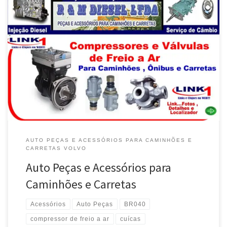
Na R&M Diesel , Auto Peças e Acessórios para caminhões e
Carretas – Br 040 – Luziânia / GO Pronta Entrega e Instalação de
Lanternas e Faróis para caminhões e Carretas – Br 040 – Luziânia /
GO Serviço de freio a ar e Reposição de Compressor , caminhões
e […]
AUTO PEÇAS E ACESSÓRIOS PARA CAMINHÕES E
CARRETAS VOLVO
Auto Peças e Acessórios para
Caminhões e Carretas
Acessórios
Auto Peças
BR040
compressor de freio a ar
cuícas